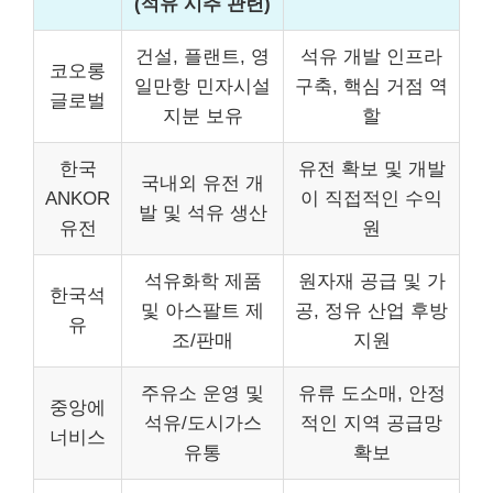
(석유 시추 관련)
건설, 플랜트, 영
석유 개발 인프라
코오롱
일만항 민자시설
구축, 핵심 거점 역
글로벌
지분 보유
할
한국
유전 확보 및 개발
국내외 유전 개
ANKOR
이 직접적인 수익
발 및 석유 생산
유전
원
석유화학 제품
원자재 공급 및 가
한국석
및 아스팔트 제
공, 정유 산업 후방
유
조/판매
지원
주유소 운영 및
유류 도소매, 안정
중앙에
석유/도시가스
적인 지역 공급망
너비스
유통
확보