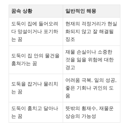
꿈속 상황
일반적인 해몽
도둑이 집에 들어오려
현재의 걱정거리가 현실
다 망설이거나 포기하
화되지 않고 잘 해결될
는 꿈
징조
재물 손실이나 소중한
도둑이 집 안의 물건을
것을 잃을 위험에 대한
훔쳐가는 꿈
경고
어려움 극복, 일의 성공,
도둑을 잡거나 물리치
좋은 기회나 귀인의 도
는 꿈
움
도둑이 훔치고 달아나
뜻밖의 횡재수, 재물운
는 꿈
상승의 가능성