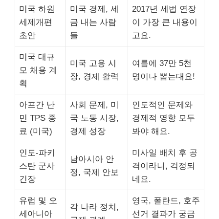
미국 하원
미국 경제, 세
2017년 세법 연장
세제개편
금 내는 사람
이 가장 큰 내용이
초안
들
고요.
미국 대규
미국 고용 시
여름에 37만 5천
모 채용 계
장, 경제 활력
명이나 뽑는대요!
획
아프간 난
사회 문제, 미
인도적인 문제와
민 TPS 종
국 노동 시장,
경제적 영향 모두
료 (미국)
경제 성장
봐야 해요.
인도-파키
미사일 배치 후 공
남아시아 안
스탄 군사
격이라니, 걱정되
정, 국제 안보
긴장
네요.
유럽 및 오
영국, 폴란드, 호주
각 나라 정치,
세아니아
선거 결과가 궁금