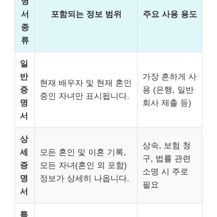
명
서
포함되는 정보 범위
주요 사용 용도
종
류
일
반
가장 흔하게 사
현재 배우자 및 현재 혼인
증
용 (은행, 일반
중인 자녀만 표시됩니다.
명
회사 제출 등)
서
상
상속, 보험 청
세
모든 혼인 및 이혼 기록,
구, 법률 관련
증
모든 자녀(혼인 외 포함)
소명 시 주로
명
정보가 상세히 나옵니다.
필요
서
특