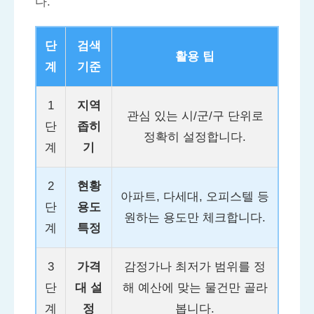
다.
단
검색
활용 팁
계
기준
1
지역
관심 있는 시/군/구 단위로
단
좁히
정확히 설정합니다.
계
기
2
현황
아파트, 다세대, 오피스텔 등
단
용도
원하는 용도만 체크합니다.
계
특정
3
가격
감정가나 최저가 범위를 정
단
대 설
해 예산에 맞는 물건만 골라
계
정
봅니다.